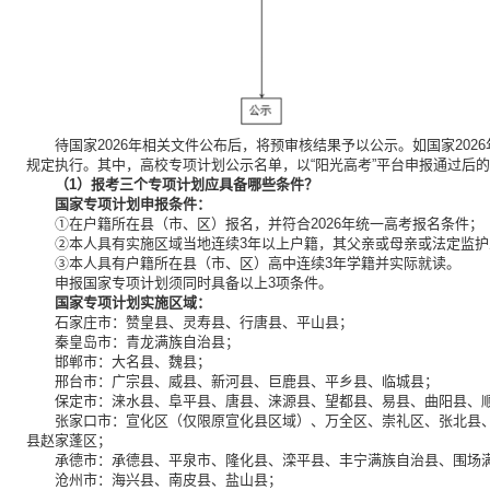
待国家2026年相关文件公布后，将预审核结果予以公示。如国家20
规定执行。其中，高校专项计划公示名单，以“阳光高考”平台申报通过后
（1）报考三个专项计划应具备哪些条件？
国家专项计划申报条件：
①在户籍所在县（市、区）报名，并符合2026年统一高考报名条件；
②本人具有实施区域当地连续3年以上户籍，其父亲或母亲或法定监
③本人具有户籍所在县（市、区）高中连续3年学籍并实际就读。
申报国家专项计划须同时具备以上3项条件。
国家专项计划实施区域：
石家庄市：赞皇县、灵寿县、行唐县、平山县；
秦皇岛市：青龙满族自治县；
邯郸市：大名县、魏县；
邢台市：广宗县、威县、新河县、巨鹿县、平乡县、临城县；
保定市：涞水县、阜平县、唐县、涞源县、望都县、易县、曲阳县、
张家口市：宣化区（仅限原宣化县区域）、万全区、崇礼区、张北县
县赵家蓬区；
承德市：承德县、平泉市、隆化县、滦平县、丰宁满族自治县、围场
沧州市：海兴县、南皮县、盐山县；