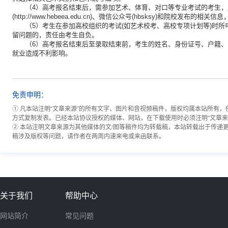
（4）高考报名结束后，需参加艺术、体育、对口等专业考试的考生
(http://www.hebeea.edu.cn)、微信公众号(hbsksy)和院校
（5）考生在参加高校组织的考试(如艺术校考、高校专项计划等)时
留问题的，责任由考生自负。
（6）高考报名结束后至录取结束前，考生的姓名、身份证号、户籍
就业造成不利影响。
免责申明：
① 凡本站注明“文章来源”的所有文字、图片和音视频稿件，版权均属本站所有
方式复制发表。已经本站协议授权的媒体、网站，在下载使用时必须注明“文章来
② 本站注明文章来源为其他媒体的文/图等稿件均为转载稿，本站转载出于传递
稿涉及版权等问题，请作者在两周内速来电或来函联系。
关于我们
帮助中心
网站简介
常见问题