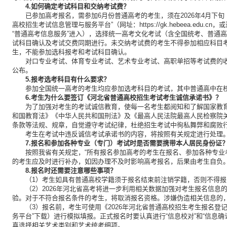
4.如何确定考试科目和交纳考试费？
已参加高考报名，需参加6月份普通高考的考生，须在2026年4月下
高校招生考试信息管理与服务平台”（网址：https://gk.hebeea.edu.cn，或
“普通高考信息服务”进入），选择统一高考文化考试（含全国统考、普通
试科目确认及考试交费同期进行。未交纳考试费的考生不得参加相应科目考
生，不能参加选科报考和考试科目确认。
对口专业考试、体育专业考试、艺术专业考试、高职单招等考试费的
公布。
5.报考选考科目有什么要求？
参加全国统一高考的考生均应参加选考科目的考试，其中普通高中在
6.考生为什么要签订《河北省普通高校招生考试考生诚信承诺书》？
为了加强对考生的考试诚信教育，使每一名考生都阅知和了解国家教
和国教育法》《中华人民共和国刑法》及《最高人民法院最高人民检察院
条款等法规、规章，自觉遵守考试纪律，杜绝招生考试中徇私舞弊和腐败
考生在考试中违反诚信考试承诺书的内容，将按照有关规定进行处理
7.报名和参加各种专业（专门）考试时是否需要携带本人居民身份证
按照我省有关规定，“所有报名参加高考的考生在报名、参加各种专业
的考生应及时进行补办，如因办理不及时影响高考报名，后果由考生自负
8.报名时还需要注意哪些事项？
（1）考生如具有普通高校学籍须于报名结束前注销学籍，否则不得报
（2）2026年河北省高考将进一步利用相关数据加强对考生报名信
验。对于不符合报名条件的考生，将取消报名资格。涉嫌伪造相关信息的
（3）报名前，考生可使用《2026年河北省普通高校招生考生报名登
务平台”下载）进行模拟填报。正式报名时要认真进行“信息校对”和“信息
真选择相关艺术类别和艺术统考细项。