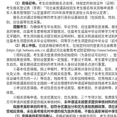
（1）资格初审。
考生应按照报名点安排，持规定的有效证件（证明）
考生报名登记表（草表）”“河北省普通高校招生考生报名有关资格申请表（
军人事务管理部门认定盖章的“2026年高考报名退役士兵身份认定表”。
报名点对通过资格初审的考生进行身份证基础信息（包括姓名、性别
别、应往届等信息采集。
提醒考生：
为确保考生毕业类别、毕业学校、应往届等信息准确，报
息的审核，应届考生要审核其学籍情况，往届考生或高中毕业同等学力考
无学籍的，考生须向报名点提交相关证明材料，报名点和县级招生考试机
往届考生须提供有关毕业证明材料；同等学力考生须提供初中毕业证（初中毕
（2）网上申报。
完成资格初审的考生，在规定时间内登录河北省教育
(https://gk.hebeea.edu.cn,或通过河北省教育考试院官网http://w
①密码设置。考生首次登录须修改初始密码（为身份证号后8位），
录取结果查询等。密码设置要有一定强度，不要过于简单，考生要牢记登
生自负。报名期间遗忘密码的考生持本人身份证到报名点进行重置。
②基本信息填报。网上申报时，考生须认真核对身份证信息，如实、
址及父亲、母亲或法定监护人的相关信息等。其中，随迁子女考生须如实
住证编号须为同一人）等信息；残疾考生（含参加残障单招、优秀残疾人
会影响普通高校招生全国统一考试合理便利的申请或单独招收残疾考生高
③考试信息填报。考试信息包含考试类型、报考类别、外语语种等，其中
体育。
④相关资格申请。包含优惠加分、优先录取、三个专项计划、免费医
方可申请并按要求提供相关审核材料，
未申请或未按要求提供审核材料的
拟报考高职单招的考生，如符合优惠加分和优先录取照顾政策，须在
受相应资格，未在高考报名时申请的视为放弃资格，不能在高职单招中享
（3）资格审核和现场确认。
资格初审和网上申报完成后，考生须持身