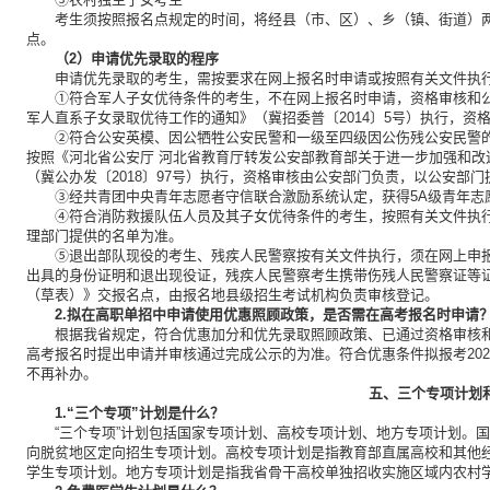
考生须按照报名点规定的时间，将经县（市、区）、乡（镇、街道）
点。
（2）申请优先录取的程序
申请优先录取的考生，需按要求在网上报名时申请或按照有关文件执
①符合军人子女优待条件的考生，不在网上报名时申请，资格审核和
军人直系子女录取优待工作的通知》（冀招委普〔2014〕5号）执行，资
②符合公安英模、因公牺牲公安民警和一级至四级因公伤残公安民警
按照《河北省公安厅 河北省教育厅转发公安部教育部关于进一步加强和
（冀公办发〔2018〕97号）执行，资格审核由公安部门负责，以公安部
③经共青团中央青年志愿者守信联合激励系统认定，获得5A级青年志
④符合消防救援队伍人员及其子女优待条件的考生，按照有关文件执
理部门提供的名单为准。
⑤退出部队现役的考生、残疾人民警察按有关文件执行，须在网上申
出具的身份证明和退出现役证，残疾人民警察考生携带伤残人民警察证等
（草表）》交报名点，由报名地县级招生考试机构负责审核登记。
2.拟在高职单招中申请使用优惠照顾政策，是否需在高考报名时申请
根据我省规定，符合优惠加分和优先录取照顾政策、已通过资格审核
高考报名时提出申请并审核通过完成公示的为准。符合优惠条件拟报考202
不再补办。
五、三个专项计划
1.“三个专项”计划是什么？
“三个专项”计划包括国家专项计划、高校专项计划、地方专项计划。
向脱贫地区定向招生专项计划。高校专项计划是指教育部直属高校和其他
学生专项计划。地方专项计划是指我省骨干高校单独招收实施区域内农村