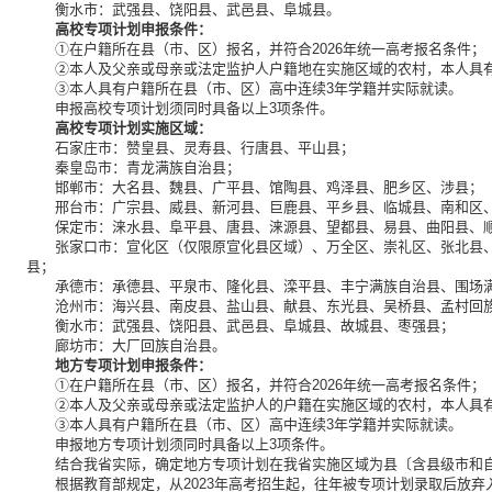
衡水市：武强县、饶阳县、武邑县、阜城县。
高校专项计划申报条件：
①在户籍所在县（市、区）报名，并符合2026年统一高考报名条件；
②本人及父亲或母亲或法定监护人户籍地在实施区域的农村，本人具
③本人具有户籍所在县（市、区）高中连续3年学籍并实际就读。
申报高校专项计划须同时具备以上3项条件。
高校专项计划实施区域：
石家庄市：赞皇县、灵寿县、行唐县、平山县；
秦皇岛市：青龙满族自治县；
邯郸市：大名县、魏县、广平县、馆陶县、鸡泽县、肥乡区、涉县；
邢台市：广宗县、威县、新河县、巨鹿县、平乡县、临城县、南和区
保定市：涞水县、阜平县、唐县、涞源县、望都县、易县、曲阳县、
张家口市：宣化区（仅限原宣化县区域）、万全区、崇礼区、张北县
县；
承德市：承德县、平泉市、隆化县、滦平县、丰宁满族自治县、围场
沧州市：海兴县、南皮县、盐山县、献县、东光县、吴桥县、孟村回
衡水市：武强县、饶阳县、武邑县、阜城县、故城县、枣强县；
廊坊市：大厂回族自治县。
地方专项计划申报条件：
①在户籍所在县（市、区）报名，并符合2026年统一高考报名条件；
②本人及父亲或母亲或法定监护人的户籍在实施区域的农村，本人具
③本人具有户籍所在县（市、区）高中连续3年学籍并实际就读。
申报地方专项计划须同时具备以上3项条件。
结合我省实际，确定地方专项计划在我省实施区域为县〔含县级市和自
根据教育部规定，从2023年高考招生起，往年被专项计划录取后放