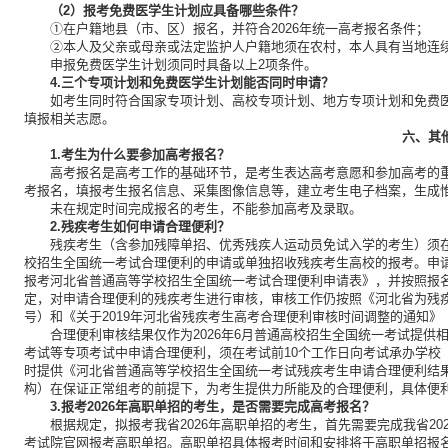
（2）报考免费医学生计划应具备哪些条件？
①在户籍地县（市、区）报名，并符合2026年统一高考报名条件；
②本人及父亲或母亲或法定监护人户籍地须在农村，本人具有当地连
申报免费医学生计划须同时具备以上2项条件。
4.三个专项计划和免费医学生计划能否同时申请？
如考生同时符合国家专项计划、高校专项计划、地方专项计划和免费
填报相关志愿。
六、其
1.考生为什么要参加高考报名？
高考报名是高考工作的基础环节，是考生表达高考意愿和参加高考的
考报名，填报考生报名信息、采集图像信息等，建立考生电子档案，生成
未在规定时间完成报名的考生，不能参加高考及录取。
2.残疾考生如何申请合理便利？
残疾考生（含参加残障单招、优秀残疾人运动员免试入学的考生）须
校招生全国统一考试合理便利的申请或单独招收残疾考生高校的报考。申请
报考河北省普通高等学校招生全国统一考试合理便利申请表》，并按照报
定，对申请合理便利的残疾考生进行审核，审核工作仍按照《河北省为残疾考
号）和《关于2019年河北省残疾考生高考合理便利审核时间调整的通知》（
合理便利审核结果仅作为2026年6月普通高校招生全国统一考试提
考试等专项考试中申请合理便利，须在考试前10个工作日向考试承办学校
时提供《河北省普通高等学校招生全国统一考试残疾考生申请合理便利结
构）在保证正常组考的前提下，为考生提供力所能及的合理便利，具体便
3.报考2026年高职单招的考生，是否需要完成高考报名？
根据规定，拟报考我省2026年高职单招的考生，首先需要完成我省2
考试院官网报考高职单招。高职单招具体报考时间和安排将于高职单招报