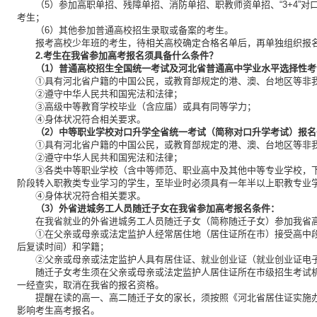
（5）参加高职单招、残障单招、消防单招、职教师资单招、“3+4”
考生；
（6）其他参加普通高校招生录取或备案的考生。
报考高校少年班的考生，待相关高校确定合格名单后，再单独组织报
2.考生在我省参加高考报名须具备什么条件？
（1）普通高校招生全国统一考试及河北省普通高中学业水平选择性
①具有河北省户籍的中国公民，或教育部规定的港、澳、台地区等非
②遵守中华人民共和国宪法和法律；
③高级中等教育学校毕业（含应届）或具有同等学力；
④身体状况符合相关要求。
（2）中等职业学校对口升学全省统一考试（简称对口升学考试）报名
①具有河北省户籍的中国公民，或教育部规定的港、澳、台地区等非
②遵守中华人民共和国宪法和法律；
③各类中等职业学校（含中等师范、职业高中及其他中等专业学校，
阶段转入职教类专业学习的学生，至毕业时必须具有一年半以上职教专业
④身体状况符合相关要求。
（3）外省进城务工人员随迁子女在我省参加高考报名条件：
在我省就业的外省进城务工人员随迁子女（简称随迁子女）参加我省
①在父亲或母亲或法定监护人经常居住地（居住证所在市）接受高中
后复读时间）和学籍；
②父亲或母亲或法定监护人具有居住证、就业创业证（就业创业证电
随迁子女考生须在父亲或母亲或法定监护人居住证所在市级招生考试
一经查实，取消在我省的报名资格。
提醒在读的高一、高二随迁子女的家长，须按照《河北省居住证实施
影响考生高考报名。