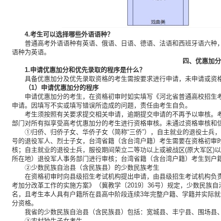
4.考生可以选择哪些外语语种？
普通高考外语语种有英语、俄语、日语、德语、法语和西班牙语六种
语种为英语。
四、优惠加分
1.申请优惠加分和优先录取的程序是什么？
具备优惠加分及优先录取资格的考生需按要求进行申请，未申请或资
（1）申请优惠加分的程序
申请优惠加分的考生，在资格初审时如实填写《河北省普通高校招生
申请。因填写不实或填写错误所造成的问题，责任由考生自负。
考生须按照有关要求提交相关申请，逾期提交申请的不再予以审核。
部门对所有拟享受高考优惠加分的考生进行资格审核。未通过资格审核和
①归侨、归侨子女、华侨子女（简称“三侨”），自主就业的退役士兵，
号的退役军人、烈士子女，台湾省籍（含台湾户籍）考生需要在资格初审
核；自主就业的退役士兵，服役期间荣立二等功以上或被战区(原大军区)
所在地）退役军人事务部门进行审核；台湾省籍（含台湾户籍）考生到户
②少数民族自治县（含民族县）的少数民族考生
在资格初审时向县级招生考试机构提出申请，由县级招生考试机构负
考加分改革工作的实施方案》（冀教学〔2019〕36号）规定，少数民族
名，且考生本人具有户籍所在县高中阶段连续3年完整户籍、学籍并实际
分资格。
我省的少数民族自治县（含民族县）包括：宽城县、丰宁县、围场县
③农村独生子女考生