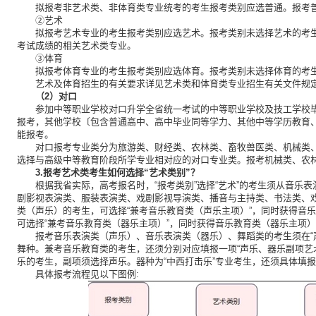
拟报考非艺术类、非体育类专业统考的考生报考类别应选普通。报考
②艺术
拟报考艺术专业的考生报考类别应选艺术。报考类别未选择艺术的考
考试成绩的相关艺术类专业。
③体育
拟报考体育专业的考生报考类别应选体育。报考类别未选择体育的考
艺术及体育招生的有关要求详见艺术类和体育类专业招生有关文件规
（2）对口
参加中等职业学校对口升学全省统一考试的中等职业学校及技工学校毕
报考，其他学校〔包含普通高中、高中毕业同等学力、其他中等学历教育
能报考。
对口报考专业类分为旅游类、财经类、农林类、畜牧兽医类、机械类
选择与高级中等教育阶段所学专业相对应的对口专业类。报考机械类、农
3.报考艺术类考生如何选择“艺术类别”？
根据我省实际，高考报名时，“报考类别”选择“艺术”的考生须从音乐
剧影视表演类、服装表演类、戏剧影视导演类、播音与主持类、书法类、戏曲
类（声乐）的考生，可选择“兼考音乐教育类（声乐主项）”，同时获得音
可选择“兼考音乐教育类（器乐主项）”，同时获得音乐教育类（器乐主项
报考音乐表演类（声乐）、音乐表演类（器乐）、舞蹈类的考生须在“
舞种。兼考音乐教育类的考生，还须分别对应填报一项“声乐、器乐副项艺
乐的考生，副项须选择声乐。器种为“中西打击乐”专业考生，还须具体填
具体报考流程见以下图例: