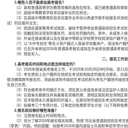
3.哪些人员不能参加高考报名？
（1）具有普通高等学历教育资格的高校在校生，或已被普通高校录
（2）高级中等教育学校非应届毕业的在校生；
（3）在高级中等教育阶段非应届毕业年份以弄虚作假手段报名并违
试）的应届毕业生；
（4）因违反国家教育考试规定，被给予暂停参加普通高校招生考试
（5）因触犯刑法受到刑事处罚、尚在处罚期内的。其中，未成年人
（6）外省在我省借读以及在我省中等职业学校等学校就读但户籍不
（7）以“大中专招生”等名义将户籍迁入我省学校集体户，但没有户
（8）已在外省参加2026年普通高考报名或拟在外省参加普通高考报
（9）现役军人。
二、报名工作安
1.高考报名时间和地点是怎样规定的？
（1）2026年我省高考报名工作，于2025年10月28日9时开始，至11月
（2）考生原则上在户籍所在地招生考试机构指定的报名点报名，应
情况确需跨市报名的，须由就读地市级招生考试机构与考生户籍地市级招
生自己负责。
（3）符合报考条件的随迁子女，须在其父亲或母亲或法定监护人居
（4）在我省长期居住并具备报名资格的港、澳地区居民和台湾地区
（5）在华取得永久居留权的外国人，在居住地市级招生考试机构指
（6）拟报考三个专项计划、订单定向免费医学生计划（以下简称免
2.报名前应做好哪些准备？
（1）注意报名起止时间和地点。
（2）充分了解2026年报名相关政策，熟悉“河北省普通高校招生考
（草表）”内容。特别提醒：拟报考2026年面向退役士兵高职单招专项计