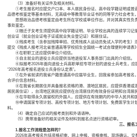
（3）准备好有关证件及相关材料。
①考生报名时应提交户口本、本人居民身份证、高中段学籍证明或普
品德考核鉴定等基本材料，无高级中等教育毕业证书的同等学力社会考生
思想政治品德考核鉴定由考生所在学校或单位作出，并对其真实性负
事处鉴定。
②随迁子女考生须提供高中段学籍证明、毕业学校出具的连续学习记
创业证（就业创业证电子证或就业失业登记证）和居住证。
③残疾考生（含参加残障单招、优秀残疾人运动员免试入学的考生）须
提交《残疾人报考河北省普通高等学校招生全国统一考试合理便利申请表
④在职职工还应提供单位介绍信。
⑤自主就业的退役士兵应提供当地退役军人事务部门出具的介绍信。
⑥拟报考2026年面向退役士兵高职单招专项计划的退役士兵考生，应
“2026年高考报名退役士兵身份认定表”。
⑦在外省就读的我省户籍普通高中应届毕业生，回我省参加高考报名
合评价信息材料。
⑧在我省长期居住并具备报名资格的港、澳地区居民，应提供香港或
居民居住证），台湾地区居民应提供在台湾居住的有效身份证明和台湾居
⑨在华取得永久居留权的外国人，应提供在有效期内的中华人民共和
⑩申请国家专项计划、高校专项计划、地方专项计划、免费医学生计
料。
（4）确定自己应试的报考类别和外语语种。
（5）携带准备好的相关证件及材料到报名点进行资格初审。
三、报名
1.报名工作流程是怎样的？
2026年高考报名包括资格初审、网上申报、资格审核、现场确认、交