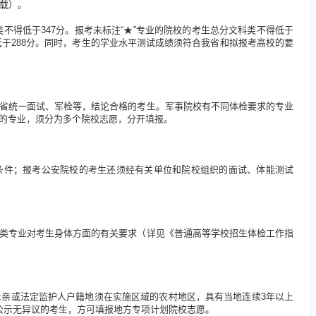
下载）。
类不得低于347分。报考未标注“★”专业的院校的考生总分文科类不得低于
低于288分。同时，考生的学业水平测试成绩须符合我省和拟报考高校的要
省统一面试、军检等，结论合格的考生。军事院校有不同体检要求的专业
的专业，须分为多个院校志愿，分开填报。
条件；报考公安院校的考生还须经有关单位和院校组织的面试、体能测试
类专业对考生身体方面的有关要求（详见《普通高等学校招生体检工作指
母亲或法定监护人户籍地须在实施区域的农村地区，具有当地连续3年以上
公示无异议的考生，方可填报地方专项计划院校志愿。